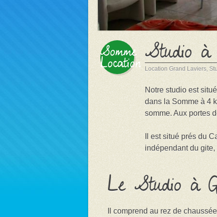
Studio à
Somme
Location
Location
Grand Laviers
,
St
Notre studio est sit
dans la Somme à 4 km
somme. Aux portes d
Il est situé prés du 
indépendant du gite, 
Le Studio à G
Il comprend au rez de chaussée