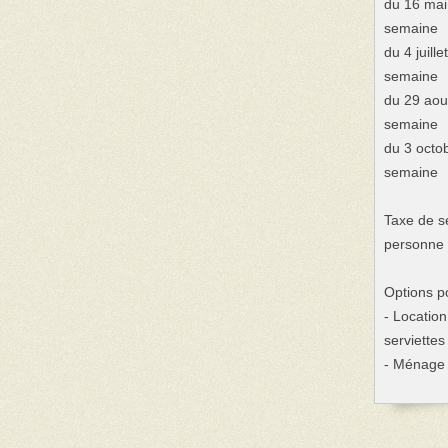
du 16 mai 
semaine
du 4 juill
semaine
du 29 aou
semaine
du 3 octob
semaine
Taxe de sé
personne
Options p
- Location
serviettes
- Ménage