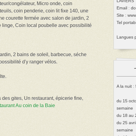
LAVIERS
ateur/congélateur, Micro onde, coin
Email :
do
euils, coin penderie, coin lit fixe 140, une
Site :
www.
e courette fermée avec salon de jardin, 2
Tel portab
 linge, Coin local poubelle avec possibilité
Langues p
ardin, 2 bains de soleil, barbecue, séche
ossibilité d'y ranger vélos.
te.
A la nuit 
es gites, Un restaurant, épicerie fine,
du 15 octo
aurant Au coin de la Baie
semaine
du 18 au 
du 25 avri
semaine