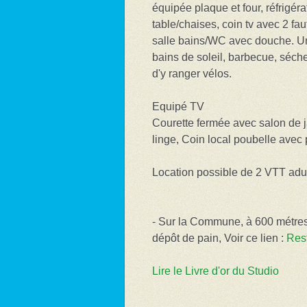
équipée plaque et four, réfrigér
table/chaises, coin tv avec 2 faut
salle bains/WC avec douche. Un
bains de soleil, barbecue, séche
d'y ranger vélos.
Equipé TV
Courette fermée avec salon de j
linge, Coin local poubelle avec p
Location possible de 2 VTT adul
- Sur la Commune, à 600 métres d
dépôt de pain, Voir ce lien :
Rest
Lire le Livre d'or du Studio